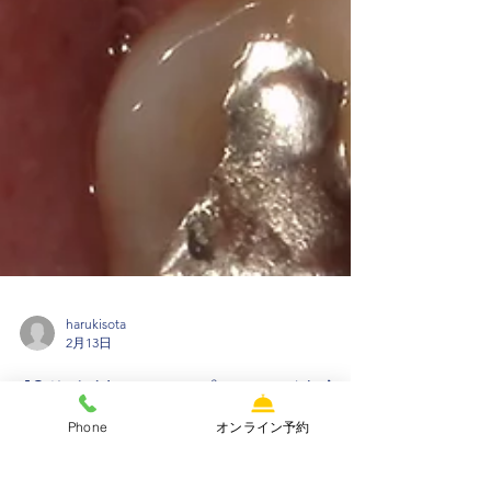
harukisota
2月13日
40代女性 インプラント治療
Phone
オンライン予約
当院で行っているインプラント治療の１例です。