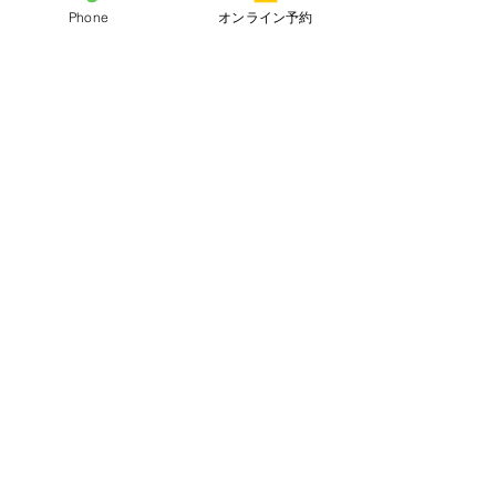
も当院では行っております。
Phone
オンライン予約
妊娠中、授乳中の方は行うことができ
ません。
無カタラーゼ症の方も行うことができ
ません。
オフィスホワイトニングに関しては喘
息や気管支炎がある方は慎重に行う必
要があります。
ホワイトニングに興味がある方はご気
軽にご相談ください。
すべて表示
最新記事