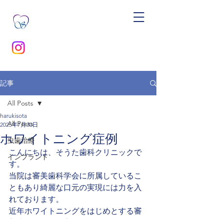
記事
All Posts
harukisota
All Posts
2025年7月30日
ホワイトニング症例
虫歯治療
こんにちは、そうた歯科クリニックで
インプラント
す。
当院は審美歯科学会に所属しているこ
ともあり綺麗な口元の実現には力を入
れております。
近年ホワイトニングをはじめとする審