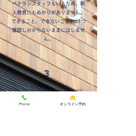
ベテランスタッフもいるため、新
人教育にもぬかりがありません。
できること
​、できないこと1つ1つ
確認し分からないままにはしませ
ん。
3
​オールマイティにスキルアップ
Phone
オンライン予約
​一般歯科から予防、ホワイトニン
グ、インプラント、アライナー矯
正等多岐にわたる治療を行ってい
るため色々な経験、知識を身に着