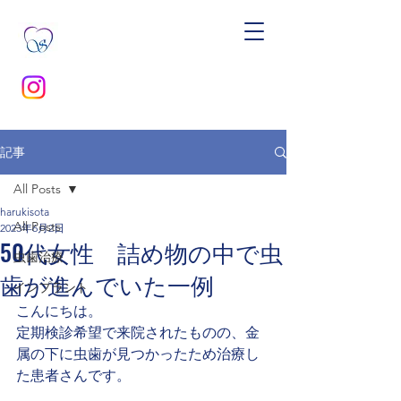
記事
All Posts
harukisota
All Posts
2023年6月2日
50代女性 詰め物の中で虫
虫歯治療
歯が進んでいた一例
インプラント
こんにちは。
定期検診希望で来院されたものの、金
属の下に虫歯が見つかったため治療し
た患者さんです。