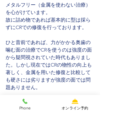
メタルフリー（金属を使わない治療）
を心がけています。
故に詰め物であれば基本的に型は採ら
ずにCRでの修復を行っております。
ひと昔前であれば、力がかかる奥歯の
噛む面の治療でCRを使うのは強度の面
から疑問視されていた時代もありまし
た。しかし現在ではCRの物性の向上も
著しく、金属を用いた修復と比較して
も硬さには劣りますが強度の面では問
題ありません。
なお、今回は金属の下に虫歯があると
Phone
オンライン予約
いう診断の元治療しているので、保険
診療ですが虫歯でもないのに単に金属
が嫌だから白いのに置き換えたいとい
う場合は病気ではないため保険診療の
適応範囲外です。