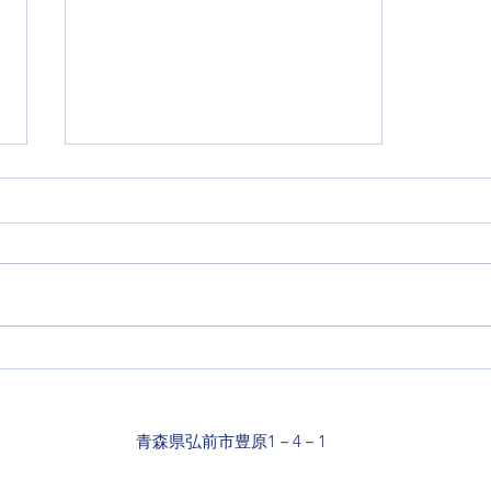
30代女性 詰め物の下で虫歯
が進んでいた例
青森県弘前市豊原1－4－1